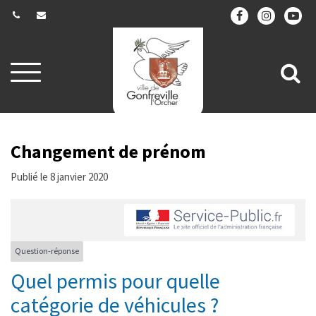
Gestion des traceurs
Aller
All
à
la
à
navigation
la
re
Changement de prénom
Publié le 8 janvier 2020
Question-réponse
Quel permis pour quelle
catégorie de véhicules ?