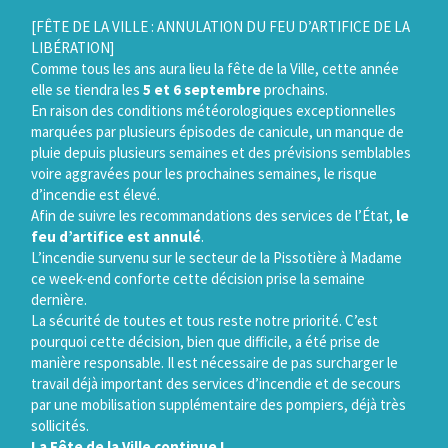
Gestion des traceurs
[FÊTE DE LA VILLE : ANNULATION DU FEU D’ARTIFICE DE LA
LIBÉRATION]
Comme tous les ans aura lieu la fête de la Ville, cette année
elle se tiendra les
5 et 6 septembre
prochains.
En raison des conditions météorologiques exceptionnelles
marquées par plusieurs épisodes de canicule, un manque de
pluie depuis plusieurs semaines et des prévisions semblables
voire aggravées pour les prochaines semaines, le risque
d’incendie est élevé.
Afin de suivre les recommandations des services de l’État,
le
feu d’artifice est annulé
.
L’incendie survenu sur le secteur de la Pissotière à Madame
ce week-end conforte cette décision prise la semaine
dernière.
La sécurité de toutes et tous reste notre priorité. C’est
pourquoi cette décision, bien que difficile, a été prise de
manière responsable. Il est nécessaire de pas surcharger le
travail déjà important des services d’incendie et de secours
par une mobilisation supplémentaire des pompiers, déjà très
sollicités.
La Fête de la Ville continue !