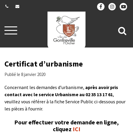
Gestion des traceurs
Aller
All
à
la
à
navigation
la
re
Certificat d’urbanisme
Publié le 8 janvier 2020
Concernant les demandes d’urbanisme,
après avoir pris
contact avec le service Urbanisme au 02 35 13 17 61
,
veuillez vous référer à la fiche Service Public ci-dessous pour
les pièces à fournir.
Pour effectuer votre demande en ligne,
cliquez
ICI