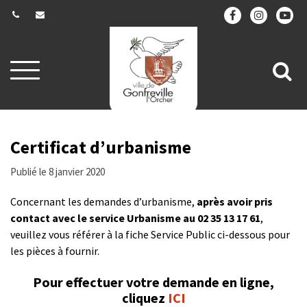
Gestion des traceurs
Aller
All
à
la
à
navigation
la
re
Certificat d’urbanisme
Publié le 8 janvier 2020
Concernant les demandes d’urbanisme,
après avoir pris
contact avec le service Urbanisme au 02 35 13 17 61
,
veuillez vous référer à la fiche Service Public ci-dessous pour
les pièces à fournir.
Pour effectuer votre demande en ligne,
cliquez
ICI