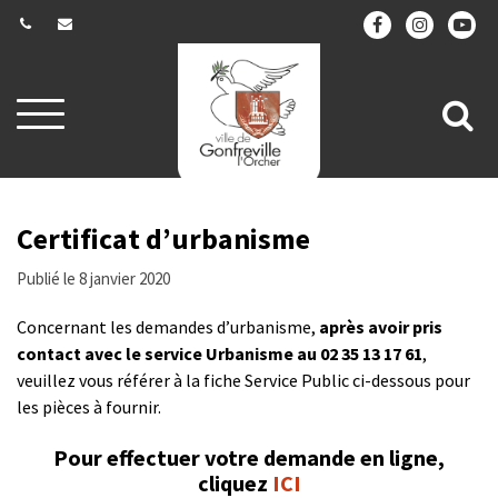
Gestion des traceurs
Aller
All
à
la
à
navigation
la
re
Certificat d’urbanisme
Publié le 8 janvier 2020
Concernant les demandes d’urbanisme,
après avoir pris
contact avec le service Urbanisme au 02 35 13 17 61
,
veuillez vous référer à la fiche Service Public ci-dessous pour
les pièces à fournir.
Pour effectuer votre demande en ligne,
cliquez
ICI