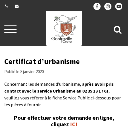
Gestion des traceurs
Aller
All
à
la
à
navigation
la
re
Certificat d’urbanisme
Publié le 8 janvier 2020
Concernant les demandes d’urbanisme,
après avoir pris
contact avec le service Urbanisme au 02 35 13 17 61
,
veuillez vous référer à la fiche Service Public ci-dessous pour
les pièces à fournir.
Pour effectuer votre demande en ligne,
cliquez
ICI