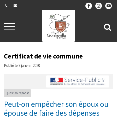
Gestion des traceurs
Aller
All
à
la
à
navigation
la
re
Certificat de vie commune
Publié le 8 janvier 2020
Question-réponse
Peut-on empêcher son époux ou
épouse de faire des dépenses