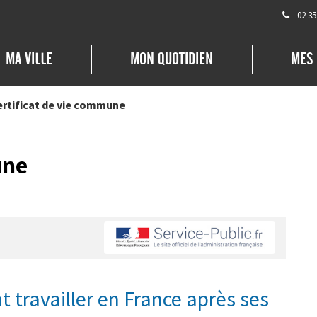
02 35
MA VILLE
MON QUOTIDIEN
MES
ertificat de vie commune
une
 travailler en France après ses