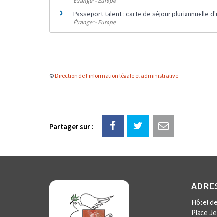
Étranger - Europe
Passeport talent : carte de séjour pluriannuelle d
Étranger - Europe
©
Direction de l'information légale et administrative
Partager sur :
ADRE
Hôtel de 
Place J