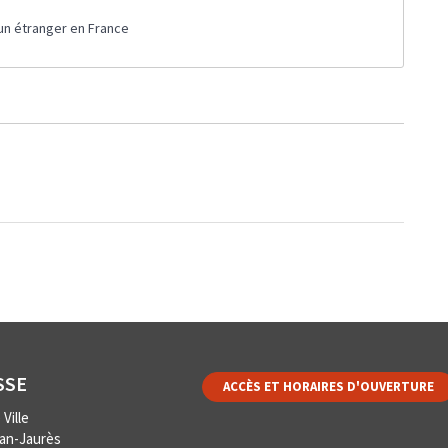
'un étranger en France
SSE
ACCÈS ET HORAIRES D'OUVERTURE
Ville
ean-Jaurès