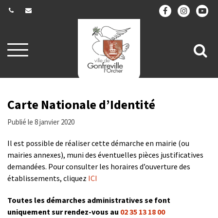
Gestion des traceurs
Aller
All
à
la
à
navigation
la
re
Carte Nationale d’Identité
Publié le 8 janvier 2020
Il est possible de réaliser cette démarche en mairie (ou
mairies annexes), muni des éventuelles pièces justificatives
demandées. Pour consulter les horaires d’ouverture des
établissements, cliquez
ICI
Toutes les démarches administratives se font
uniquement sur rendez-vous au
02 35 13 18 00