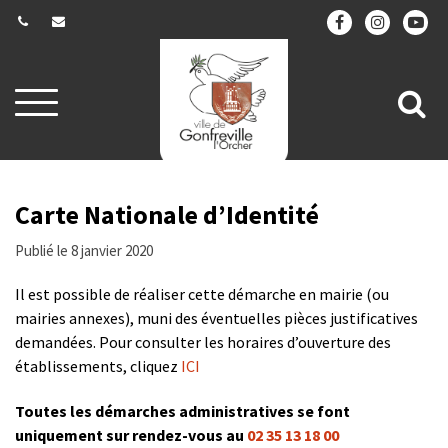
Gestion des traceurs
Aller
All
à
la
à
navigation
la
re
Carte Nationale d’Identité
Publié le 8 janvier 2020
Il est possible de réaliser cette démarche en mairie (ou
mairies annexes), muni des éventuelles pièces justificatives
demandées. Pour consulter les horaires d’ouverture des
établissements, cliquez
ICI
Toutes les démarches administratives se font
uniquement sur rendez-vous au
02 35 13 18 00