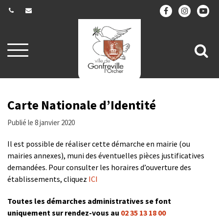
Gestion des traceurs
Aller
All
à
la
à
navigation
la
re
Carte Nationale d’Identité
Publié le 8 janvier 2020
Il est possible de réaliser cette démarche en mairie (ou
mairies annexes), muni des éventuelles pièces justificatives
demandées. Pour consulter les horaires d’ouverture des
établissements, cliquez
ICI
Toutes les démarches administratives se font
uniquement sur rendez-vous au
02 35 13 18 00