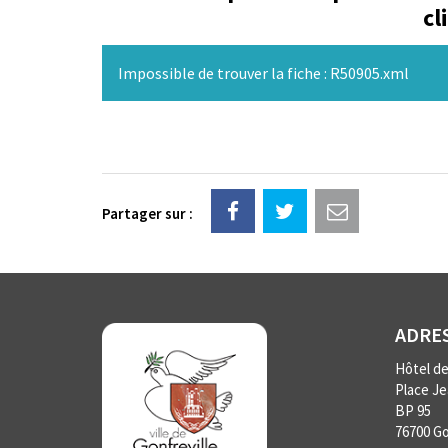
cl
Impossible de trouver la fiche : R50905.xml
Partager sur :
ADRE
Hôtel de 
Place J
BP 95
76700 Go