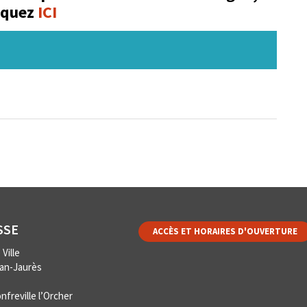
iquez
ICI
SSE
ACCÈS ET HORAIRES D'OUVERTURE
Ville
ean-Jaurès
nfreville l’Orcher