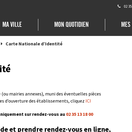
02 35
MA VILLE
MON QUOTIDIEN
MES
Carte Nationale d’Identité
ité
e (ou mairies annexes), muni des éventuelles pièces
res d’ouverture des établissements, cliquez
ICI
 uniquement sur rendez-vous au
02 35 13 18 00
de et prendre rendez-vous en ligne,