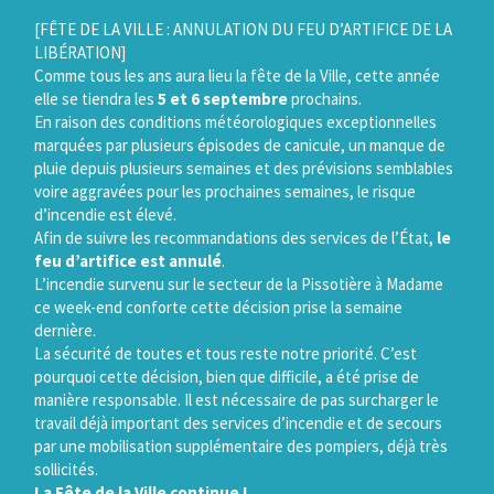
Gestion des traceurs
[FÊTE DE LA VILLE : ANNULATION DU FEU D’ARTIFICE DE LA
LIBÉRATION]
Comme tous les ans aura lieu la fête de la Ville, cette année
elle se tiendra les
5 et 6 septembre
prochains.
En raison des conditions météorologiques exceptionnelles
marquées par plusieurs épisodes de canicule, un manque de
pluie depuis plusieurs semaines et des prévisions semblables
voire aggravées pour les prochaines semaines, le risque
d’incendie est élevé.
Afin de suivre les recommandations des services de l’État,
le
feu d’artifice est annulé
.
L’incendie survenu sur le secteur de la Pissotière à Madame
ce week-end conforte cette décision prise la semaine
dernière.
La sécurité de toutes et tous reste notre priorité. C’est
pourquoi cette décision, bien que difficile, a été prise de
manière responsable. Il est nécessaire de pas surcharger le
travail déjà important des services d’incendie et de secours
par une mobilisation supplémentaire des pompiers, déjà très
sollicités.
La Fête de la Ville continue !