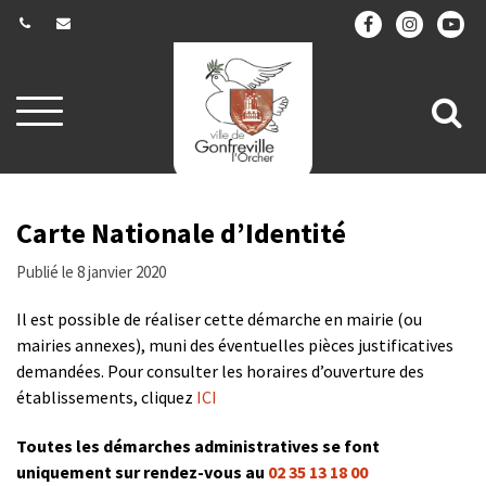
Gestion des traceurs
Aller
All
à
la
à
navigation
la
re
Carte Nationale d’Identité
Publié le 8 janvier 2020
Il est possible de réaliser cette démarche en mairie (ou
mairies annexes), muni des éventuelles pièces justificatives
demandées. Pour consulter les horaires d’ouverture des
établissements, cliquez
ICI
Toutes les démarches administratives se font
uniquement sur rendez-vous au
02 35 13 18 00