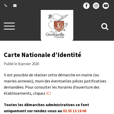
Gestion des traceurs
Aller
All
à
la
à
navigation
la
re
Carte Nationale d’Identité
Publié le 8 janvier 2020
Il est possible de réaliser cette démarche en mairie (ou
mairies annexes), muni des éventuelles pièces justificatives
demandées. Pour consulter les horaires d’ouverture des
établissements, cliquez
ICI
Toutes les démarches administratives se font
uniquement sur rendez-vous au
02 35 13 18 00