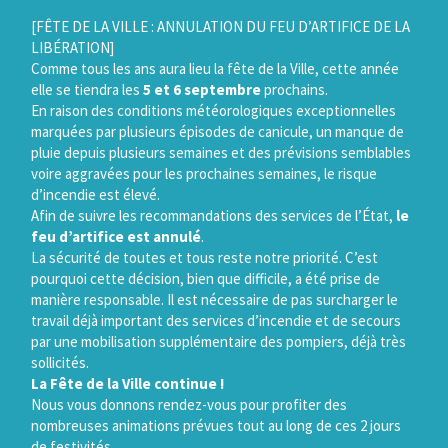
Gestion des traceurs
[FÊTE DE LA VILLE : ANNULATION DU FEU D’ARTIFICE DE LA
LIBÉRATION]
Comme tous les ans aura lieu la fête de la Ville, cette année
elle se tiendra les
5 et 6 septembre
prochains.
En raison des conditions météorologiques exceptionnelles
marquées par plusieurs épisodes de canicule, un manque de
pluie depuis plusieurs semaines et des prévisions semblables
voire aggravées pour les prochaines semaines, le risque
d’incendie est élevé.
Afin de suivre les recommandations des services de l’État,
le
feu d’artifice est annulé
.
La sécurité de toutes et tous reste notre priorité. C’est
pourquoi cette décision, bien que difficile, a été prise de
manière responsable. Il est nécessaire de pas surcharger le
travail déjà important des services d’incendie et de secours
par une mobilisation supplémentaire des pompiers, déjà très
sollicités.
La Fête de la Ville continue !
Nous vous donnons rendez-vous pour profiter des
nombreuses animations prévues tout au long de ces 2 jours
de festivités.