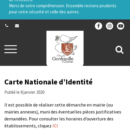
Merci de votre compréhension. Ensemble restons prudents
pour votre sécurité et celle des autres.
Aller
All
à
la
à
navigation
la
re
Carte Nationale d’Identité
Publié le 8 janvier 2020
Il est possible de réaliser cette démarche en mairie (ou
mairies annexes), muni des éventuelles pièces justificatives
demandées. Pour consulter les horaires d’ouverture des
établissements, cliquez
ICI