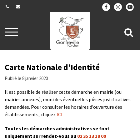
Gestion des traceurs
Aller
All
à
la
à
navigation
la
re
Carte Nationale d’Identité
Publié le 8 janvier 2020
Il est possible de réaliser cette démarche en mairie (ou
mairies annexes), muni des éventuelles pièces justificatives
demandées. Pour consulter les horaires d’ouverture des
établissements, cliquez
ICI
Toutes les démarches administratives se font
uniquement sur rendez-vous au
02 35 13 18 00