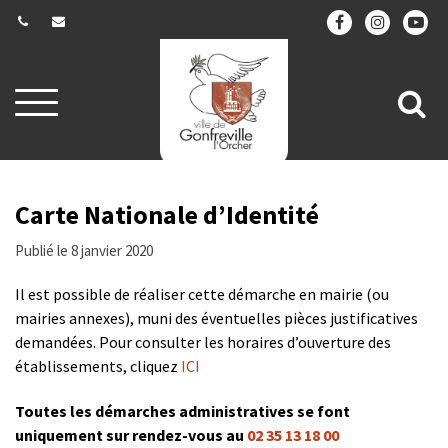
Gestion des traceurs
Aller
All
à
la
à
navigation
la
re
Carte Nationale d’Identité
Publié le 8 janvier 2020
Il est possible de réaliser cette démarche en mairie (ou
mairies annexes), muni des éventuelles pièces justificatives
demandées. Pour consulter les horaires d’ouverture des
établissements, cliquez
ICI
Toutes les démarches administratives se font
uniquement sur rendez-vous au
02 35 13 18 00