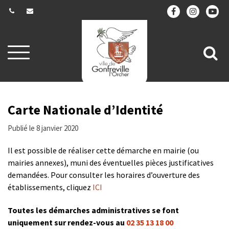
Gestion des traceurs
Aller
All
à
la
à
navigation
la
re
Carte Nationale d’Identité
Publié le 8 janvier 2020
Il est possible de réaliser cette démarche en mairie (ou
mairies annexes), muni des éventuelles pièces justificatives
demandées. Pour consulter les horaires d’ouverture des
établissements, cliquez
ICI
Toutes les démarches administratives se font
uniquement sur rendez-vous au
02 35 13 18 00