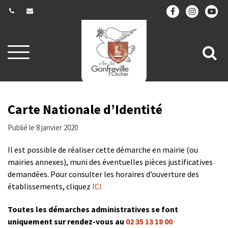
Gestion des traceurs
Aller
All
à
la
à
navigation
la
re
Carte Nationale d’Identité
Publié le 8 janvier 2020
Il est possible de réaliser cette démarche en mairie (ou
mairies annexes), muni des éventuelles pièces justificatives
demandées. Pour consulter les horaires d’ouverture des
établissements, cliquez
ICI
Toutes les démarches administratives se font
uniquement sur rendez-vous au
02 35 13 18 00