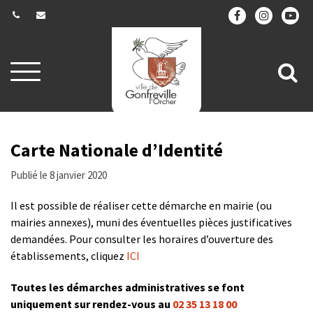
Gestion des traceurs
Aller
All
à
la
à
navigation
la
re
Carte Nationale d’Identité
Publié le 8 janvier 2020
Il est possible de réaliser cette démarche en mairie (ou
mairies annexes), muni des éventuelles pièces justificatives
demandées. Pour consulter les horaires d’ouverture des
établissements, cliquez
ICI
Toutes les démarches administratives se font
uniquement sur rendez-vous au
02 35 13 18 00