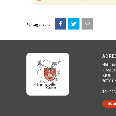
Partager sur :
ADRE
Hôtel de 
Place J
BP 95
76700 Go
Tél :
02 3
NOUS