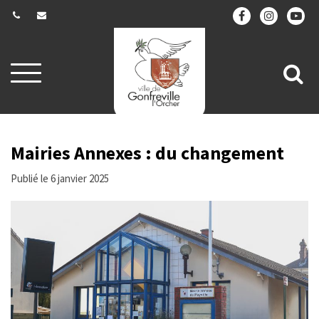
Gestion des traceurs
Aller
All
à
la
à
navigation
la
re
Mairies Annexes : du changement
Publié le 6 janvier 2025