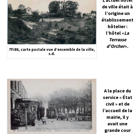
de ville était à
l’origine un
établissement
hôtelier :
l’hôtel «
La
Terrasse
d’Orcher
».
7Fi86, carte postale vue d’ensemble de la ville,
s.d.
A la place du
service « État
civil » et de
l’accueil de la
mairie, il y
avait une
grande cour