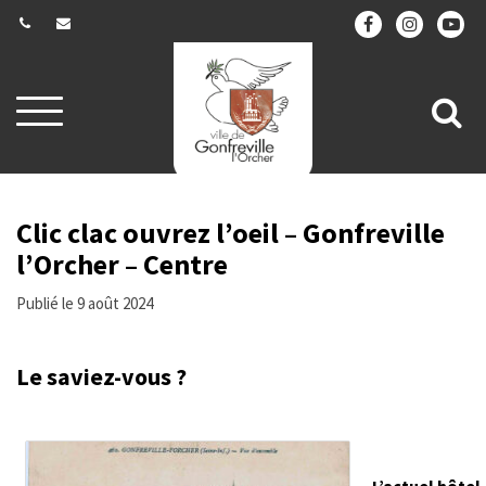
Gestion des traceurs
Aller
All
à
la
à
navigation
la
re
Clic clac ouvrez l’oeil – Gonfreville
l’Orcher – Centre
Publié le 9 août 2024
Le saviez-vous ?
L’actuel hôtel